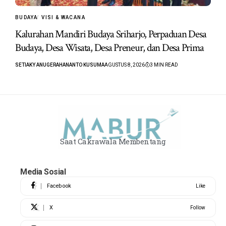
BUDAYA
VISI & WACANA
Kalurahan Mandiri Budaya Sriharjo, Perpaduan Desa
Budaya, Desa Wisata, Desa Preneur, dan Desa Prima
SETIAKY ANUGERAHANANTO KUSUMA
AGUSTUS 8, 2026
3 MIN READ
Saat Cakrawala Membentang
Media Sosial
Facebook
Like
X
Follow