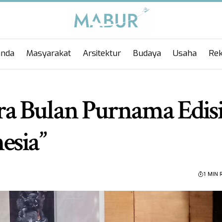
anda
Masyarakat
Arsitektur
Budaya
Usaha
Rek
a Bulan Purnama Edis
esia”
1 MIN 