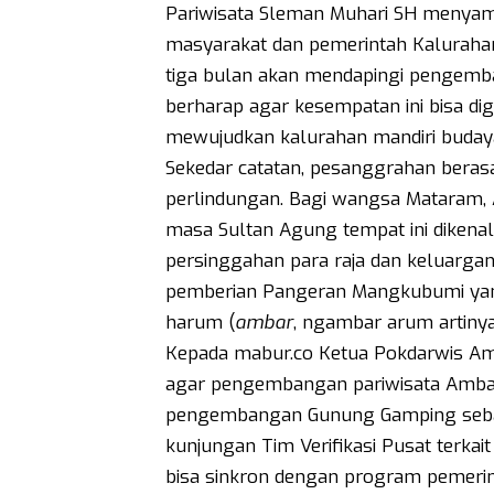
Pariwisata Sleman Muhari SH menyam
masyarakat dan pemerintah Kalurahan
tiga bulan akan mendapingi pengemba
berharap agar kesempatan ini bisa 
mewujudkan kalurahan mandiri budaya
Sekedar catatan, pesanggrahan berasa
perlindungan. Bagi wangsa Mataram,
masa Sultan Agung tempat ini dikena
persinggahan para raja dan keluarg
pemberian Pangeran Mangkubumi yan
harum (
ambar
, ngambar arum artiny
Kepada mabur.co Ketua Pokdarwis A
agar pengembangan pariwisata Amba
pengembangan Gunung Gamping sebag
kunjungan Tim Verifikasi Pusat terka
bisa sinkron dengan program pemerint