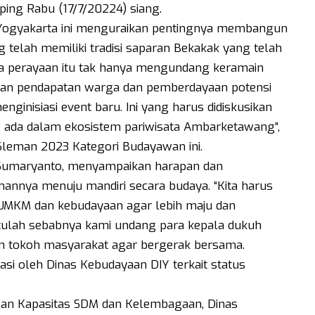
ng Rabu (17/7/20224) siang.
I Yogyakarta ini menguraikan pentingnya membangun
 telah memiliki tradisi saparan Bekakak yang telah
na perayaan itu tak hanya mengundang keramain
katan pendapatan warga dan pemberdayaan potensi
ginisiasi event baru. Ini yang harus didiskusikan
 ada dalam ekosistem pariwisata Ambarketawang”,
leman 2023 Kategori Budayawan ini.
Sumaryanto, menyampaikan harapan dan
nnya menuju mandiri secara budaya. “Kita harus
 UMKM dan kebudayaan agar lebih maju dan
tulah sebabnya kami undang para kepala dukuh
an tokoh masyarakat agar bergerak bersama.
tasi oleh Dinas Kebudayaan DIY terkait status
an Kapasitas SDM dan Kelembagaan, Dinas