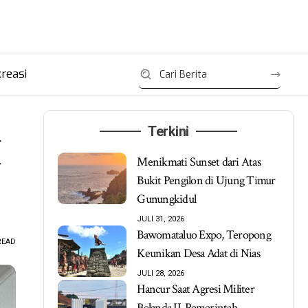
reasi
Terkini
I
Menikmati Sunset dari Atas
Bukit Pengilon di Ujung Timur
Gunungkidul
JULI 31, 2026
Bawomataluo Expo, Teropong
READ
Keunikan Desa Adat di Nias
JULI 28, 2026
Hancur Saat Agresi Militer
Belanda II, Pemerintah