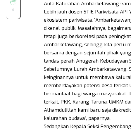
Aula Kalurahan Ambarketawang Gampi
0
Lebih jauh dosen STIE Pariwisata AP
ekosistem pariwisata. “Ambarketawang
dikenal publik. Masalahnya, bagaima
tetapi juga berkorelasi pada pening
Ambarketawang, sehingg kita perlu men
bersama dengan sejumlah pihak yang
tandas peraih Anugerah Kebudayaan S
Sebelumnya Lurah Ambarketawang, 
keinginannya untuk membawa kaluraha
memberdayakan potensi desa terkait
bermanfaat bagi warga masyarakat. I
terkait, PKK, Karang Taruna, UMKM d
Alhamdulillah kami baru saja diakredi
kalurahan budaya”, paparnya.
Sedangkan Kepala Seksi Pengembang