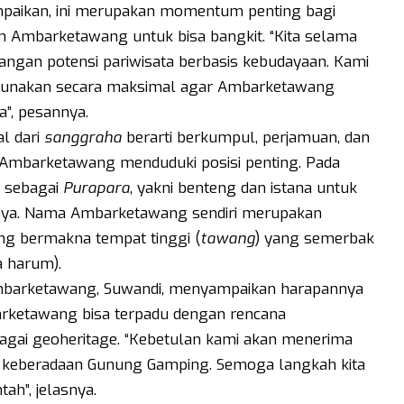
paikan, ini merupakan momentum penting bagi
 Ambarketawang untuk bisa bangkit. “Kita selama
ngan potensi pariwisata berbasis kebudayaan. Kami
digunakan secara maksimal agar Ambarketawang
”, pesannya.
l dari
sanggraha
berarti berkumpul, perjamuan, dan
 Ambarketawang menduduki posisi penting. Pada
l sebagai
Purapara
, yakni benteng dan istana untuk
anya. Nama Ambarketawang sendiri merupakan
g bermakna tempat tinggi (
tawang
) yang semerbak
a harum).
mbarketawang, Suwandi, menyampaikan harapannya
rketawang bisa terpadu dengan rencana
ai geoheritage. “Kebetulan kami akan menerima
it keberadaan Gunung Gamping. Semoga langkah kita
ah”, jelasnya.