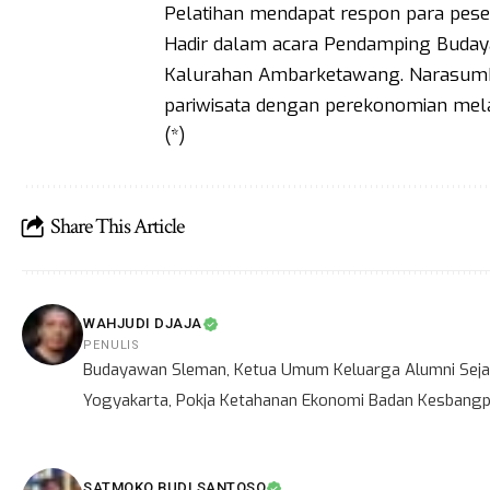
Pelatihan mendapat respon para pes
Hadir dalam acara Pendamping Buda
Kalurahan Ambarketawang. Narasumbe
pariwisata dengan perekonomian mel
(*)
Share This Article
WAHJUDI DJAJA
PENULIS
Budayawan Sleman, Ketua Umum Keluarga Alumni Sejar
Yogyakarta, Pokja Ketahanan Ekonomi Badan Kesbangpo
SATMOKO BUDI SANTOSO