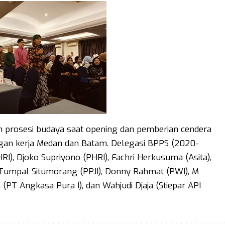
an prosesi budaya saat opening dan pemberian cendera
ngan kerja Medan dan Batam. Delegasi BPPS (2020-
I), Djoko Supriyono (PHRI), Fachri Herkusuma (Asita),
 Tumpal Situmorang (PPJI), Donny Rahmat (PWI), M
(PT Angkasa Pura I), dan Wahjudi Djaja (Stiepar API