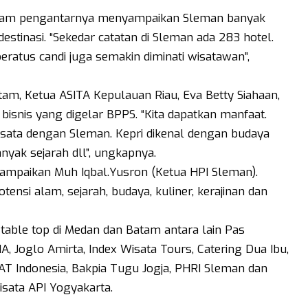
lam pengantarnya menyampaikan Sleman banyak
estinasi. “Sekedar catatan di Sleman ada 283 hotel.
beratus candi juga semakin diminati wisatawan”,
atam, Ketua ASITA Kepulauan Riau, Eva Betty Siahaan,
bisnis yang digelar BPPS. “Kita dapatkan manfaat.
wisata dengan Sleman. Kepri dikenal dengan budaya
nyak sejarah dll”, ungkapnya.
ampaikan Muh Iqbal.Yusron (Ketua HPI Sleman).
tensi alam, sejarah, budaya, kuliner, kerajinan dan
 table top di Medan dan Batam antara lain Pas
 Joglo Amirta, Index Wisata Tours, Catering Dua Ibu,
T Indonesia, Bakpia Tugu Jogja, PHRI Sleman dan
isata API Yogyakarta.