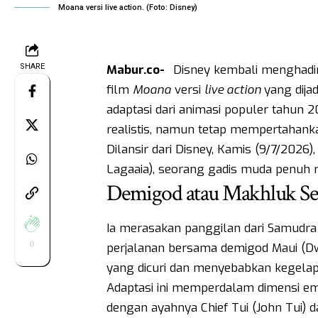
Moana versi live action. (Foto: Disney)
SHARE
Mabur.co-
Disney kembali menghadir
film
Moana
versi
live action
yang dija
adaptasi dari animasi populer tahun 
realistis, namun tetap mempertahankan
Dilansir dari Disney, Kamis (9/7/2026)
Lagaaia), seorang gadis muda penuh ra
Demigod atau Makhluk S
Ia merasakan panggilan dari Samudr
0
perjalanan bersama demigod Maui (Dw
yang dicuri dan menyebabkan kegelap
Adaptasi ini memperdalam dimensi em
dengan ayahnya Chief Tui (John Tui)