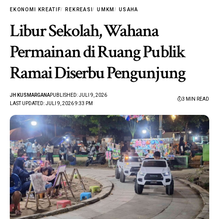
EKONOMI KREATIF
REKREASI
UMKM
USAHA
Libur Sekolah, Wahana
Permainan di Ruang Publik
Ramai Diserbu Pengunjung
JH KUSMARGANA
PUBLISHED: JULI 9, 2026
3 MIN READ
LAST UPDATED: JULI 9, 2026 9:33 PM