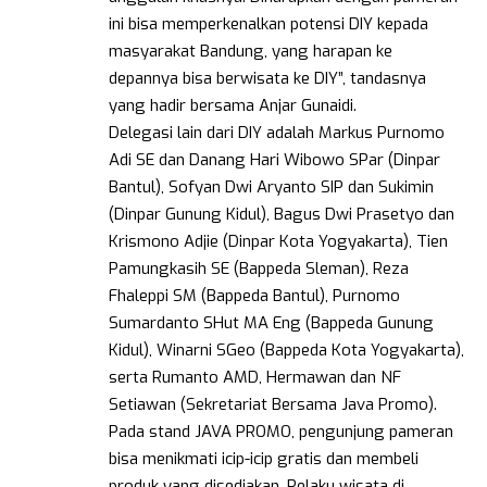
ini bisa memperkenalkan potensi DIY kepada
masyarakat Bandung, yang harapan ke
depannya bisa berwisata ke DIY”, tandasnya
yang hadir bersama Anjar Gunaidi.
Delegasi lain dari DIY adalah Markus Purnomo
Adi SE dan Danang Hari Wibowo SPar (Dinpar
Bantul), Sofyan Dwi Aryanto SIP dan Sukimin
(Dinpar Gunung Kidul), Bagus Dwi Prasetyo dan
Krismono Adjie (Dinpar Kota Yogyakarta), Tien
Pamungkasih SE (Bappeda Sleman), Reza
Fhaleppi SM (Bappeda Bantul), Purnomo
Sumardanto SHut MA Eng (Bappeda Gunung
Kidul), Winarni SGeo (Bappeda Kota Yogyakarta),
serta Rumanto AMD, Hermawan dan NF
Setiawan (Sekretariat Bersama Java Promo).
Pada stand JAVA PROMO, pengunjung pameran
bisa menikmati icip-icip gratis dan membeli
produk yang disediakan. Pelaku wisata di