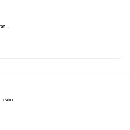
awan…
a Siber