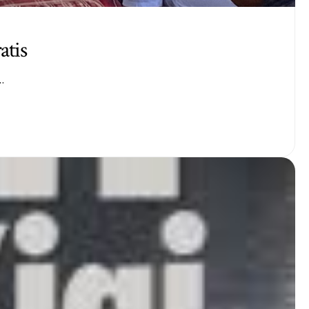
atis
…