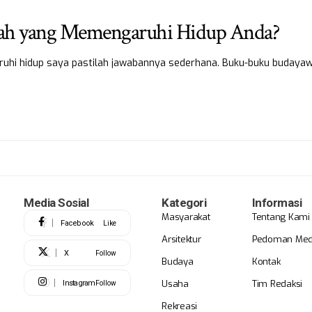
kah yang Memengaruhi Hidup Anda?
ruhi hidup saya pastilah jawabannya sederhana. Buku-buku buday
Media Sosial
Kategori
Informasi
Masyarakat
Tentang Kami
Facebook
Like
Arsitektur
Pedoman Medi
X
Follow
Budaya
Kontak
Usaha
Tim Redaksi
Instagram
Follow
Rekreasi