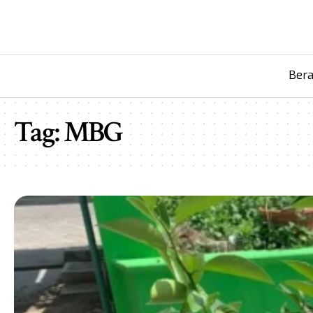
Ber
Tag:
MBG