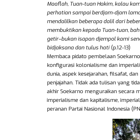
Maaflah, Tuan-tuan Hakim, kalau kami
perhatian sampai berdjam-djam lamanj
mendalilkan beberapa dalil dari bebera
membuktikan kepada Tuan-tuan, bahw
getir–bukan isapan djempol kami send
bidjaksana dan tulus hati
(p.12-13)
Membaca pidato pembelaan Soekarno ti
konfigurasi kolonialisme dan imperial
dunia, aspek kesejarahan, filsafat, d
penjajahan. Tidak ada tulisan yang tida
akhir Soekarno menguraikan secara m
imperialisme dan kapitalisme, imperia
peranan Partai Nasional Indonesia (PN