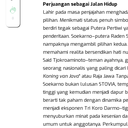
Perjuangan sebagai Jalan Hidup
Lahir pada masa penjajahan menghad
0
pilihan. Menikmati status penuh simbo
berdiri tegak sebagai Putera Pertiw
penderitaan. Soekarno–putera Raden 
nampaknya mengambil pilihan kedua.
memahami realita bersendikan hati nu
Said Tjokroaminoto–teman ayahnya, g
seorang nasionalis yang paling dicari
Koning van Java
” atau Raja Jawa Tanp
Soekarno bukan lulusan STOVIA, tem
tinggi yang kemudian menjadi dapur b
berarti tak paham dengan dinamika pe
menjadi eksponen Tri Koro Darmo–tig
menyuburkan minat pada kesenian da
umum untuk anggotanya. Perkumpulan i