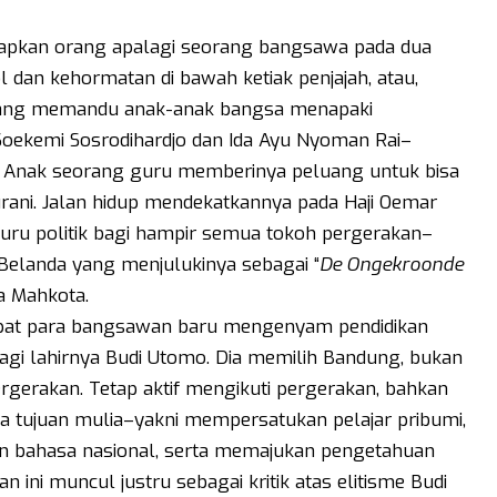
apkan orang apalagi seorang bangsawa pada dua
l dan kehormatan di bawah ketiak penjajah, atau,
i yang memandu anak-anak bangsa menapaki
Soekemi Sosrodihardjo dan Ida Ayu Nyoman Rai–
 Anak seorang guru memberinya peluang untuk bisa
rani. Jalan hidup mendekatkannya pada Haji Oemar
uru politik bagi hampir semua tokoh pergerakan–
 Belanda yang menjulukinya sebagai “
De Ongekroonde
a Mahkota.
pat para bangsawan baru mengenyam pendidikan
agi lahirnya Budi Utomo. Dia memilih Bandung, bukan
rgerakan. Tetap aktif mengikuti pergerakan, bahkan
a tujuan mulia–yakni mempersatukan pelajar pribumi,
n bahasa nasional, serta memajukan pengetahuan
ni muncul justru sebagai kritik atas elitisme Budi