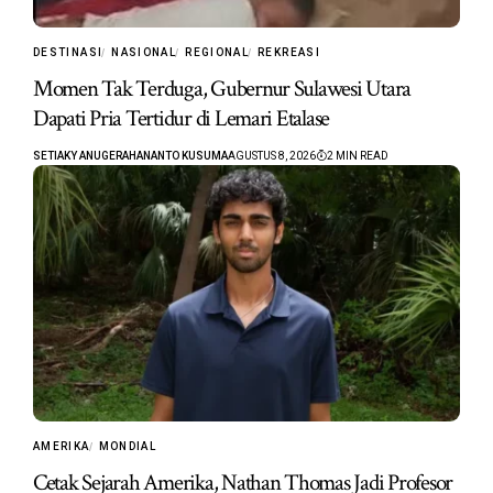
DESTINASI
NASIONAL
REGIONAL
REKREASI
Momen Tak Terduga, Gubernur Sulawesi Utara
Dapati Pria Tertidur di Lemari Etalase
SETIAKY ANUGERAHANANTO KUSUMA
AGUSTUS 8, 2026
2 MIN READ
AMERIKA
MONDIAL
Cetak Sejarah Amerika, Nathan Thomas Jadi Profesor