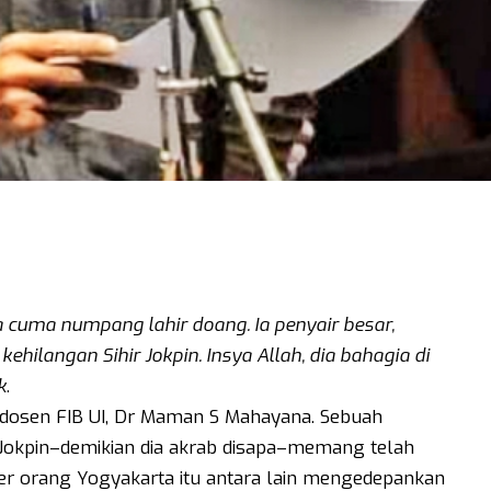
a cuma numpang lahir doang. Ia penyair besar,
kehilangan Sihir Jokpin. Insya Allah, dia bahagia di
k
.
n dosen FIB UI, Dr Maman S Mahayana. Sebuah
. Jokpin–demikian dia akrab disapa–memang telah
er orang Yogyakarta itu antara lain mengedepankan