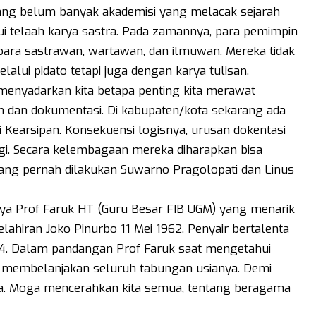
ng belum banyak akademisi yang melacak sejarah
ui telaah karya sastra. Pada zamannya, para pemimpin
 para sastrawan, wartawan, dan ilmuwan. Mereka tidak
ui pidato tetapi juga dengan karya tulisan.
menyadarkan kita betapa penting kita merawat
h dan dokumentasi. Di kabupaten/kota sekarang ada
i Kearsipan. Konsekuensi logisnya, urusan dokentasi
gi. Secara kelembagaan mereka diharapkan bisa
ng pernah dilakukan Suwarno Pragolopati dan Linus
rya Prof Faruk HT (Guru Besar FIB UGM) yang menarik
ahiran Joko Pinurbo 11 Mei 1962. Penyair bertalenta
024. Dalam pandangan Prof Faruk saat mengetahui
ah membelanjakan seluruh tabungan usianya. Demi
ya. Moga mencerahkan kita semua, tentang beragama