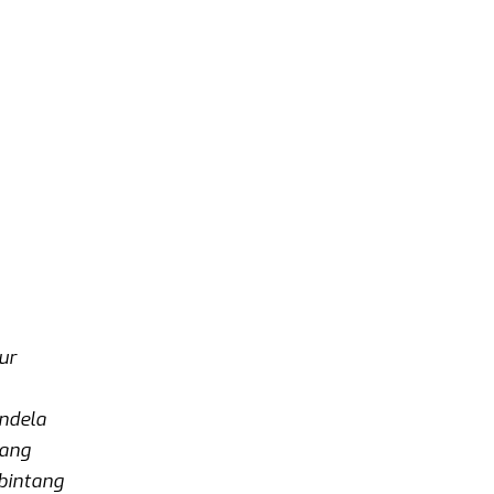
ur
ndela
tang
bintang