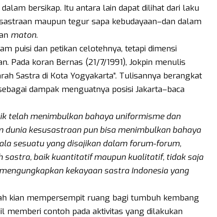
lam bersikap. Itu antara lain dapat dilihat dari laku
usastraan maupun tegur sapa kebudayaan–dan dalam
an
maton
.
am puisi dan petikan celotehnya, tetapi dimensi
n. Pada koran Bernas (21/7/1991), Jokpin menulis
jarah Sastra di Kota Yogyakarta”. Tulisannya berangkat
 sebagai dampak menguatnya posisi Jakarta–baca
itik telah menimbulkan bahaya uniformisme dan
am dunia kesusastraan pun bisa menimbulkan bahaya
segala sesuatu yang disajikan dalam forum-forum,
 sastra, baik kuantitatif maupun kualitatif, tidak saja
tak mengungkapkan kekayaan sastra Indonesia yang
lah kian mempersempit ruang bagi tumbuh kembang
bil memberi contoh pada aktivitas yang dilakukan