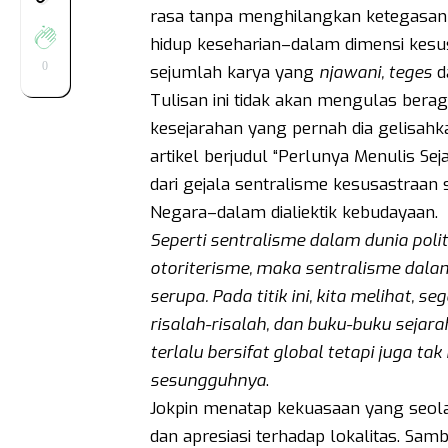
rasa tanpa menghilangkan ketegasan da
hidup keseharian–dalam dimensi kes
0
sejumlah karya yang
njawani, teges
d
Tulisan ini tidak akan mengulas berag
kesejarahan yang pernah dia gelisahka
artikel berjudul “Perlunya Menulis Se
dari gejala sentralisme kesusastraan
Negara–dalam dialiektik kebudayaan.
Seperti sentralisme dalam dunia pol
otoriterisme, maka sentralisme dal
serupa. Pada titik ini, kita melihat, 
risalah-risalah, dan buku-buku sejarah
terlalu bersifat global tetapi juga 
sesungguhnya
.
Jokpin menatap kekuasaan yang seo
dan apresiasi terhadap lokalitas. Sam