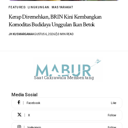
FEATURED
LINGKUNGAN
MASYARAKAT
Kerap Diremehkan, BRIN Kini Kembangkan
Komoditas Budidaya Unggulan Ikan Betok
JH KUSMARGANA
AGUSTUS 6, 2026
3 MIN READ
Saat Cakrawala Membentang
Media Sosial
Facebook
Like
X
Follow
Instagram
Follow