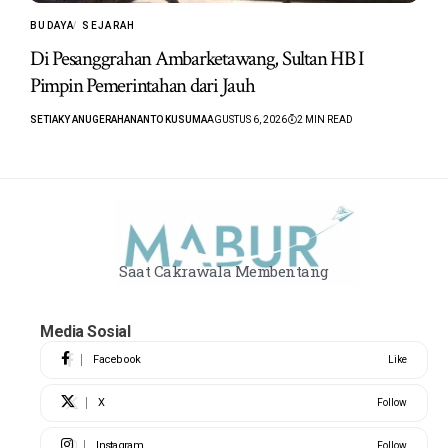
BUDAYA
SEJARAH
Di Pesanggrahan Ambarketawang, Sultan HB I
Pimpin Pemerintahan dari Jauh
SETIAKY ANUGERAHANANTO KUSUMA
AGUSTUS 6, 2026
2 MIN READ
Saat Cakrawala Membentang
Media Sosial
Facebook
Like
X
Follow
Instagram
Follow