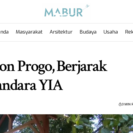
anda
Masyarakat
Arsitektur
Budaya
Usaha
Rek
lon Progo, Berjarak
andara YIA
3 MIN 