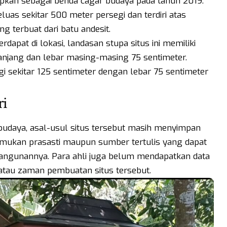
tapkan sebagai benda cagar budaya pada tahun 2019.
eluas sekitar 500 meter persegi dan terdiri atas
g terbuat dari batu andesit.
dapat di lokasi, landasan stupa situs ini memiliki
panjang dan lebar masing-masing 75 sentimeter.
i sekitar 125 sentimeter dengan lebar 75 sentimeter
ri
 budaya, asal-usul situs tersebut masih menyimpan
temukan prasasti maupun sumber tertulis yang dapat
angunannya. Para ahli juga belum mendapatkan data
tau zaman pembuatan situs tersebut.