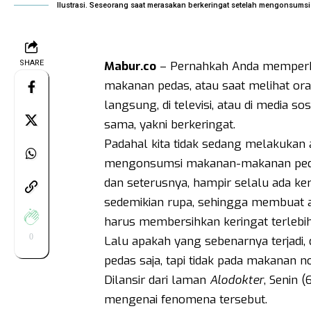
Ilustrasi. Seseorang saat merasakan berkeringat setelah mengonsumsi
SHARE
Mabur.co
– Pernahkah Anda memperh
makanan pedas, atau saat melihat or
langsung, di televisi, atau di media 
sama, yakni berkeringat.
Padahal kita tidak sedang melakukan ak
mengonsumsi makanan-makanan pedas
dan seterusnya, hampir selalu ada k
sedemikian rupa, sehingga membuat ak
harus membersihkan keringat terlebih
0
Lalu apakah yang sebenarnya terjadi,
pedas saja, tapi tidak pada makanan n
Dilansir dari laman
Alodokter
, Senin 
mengenai fenomena tersebut.