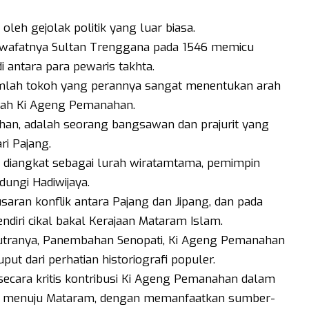
oleh gejolak politik yang luar biasa.
wafatnya Sultan Trenggana pada 1546 memicu
 antara para pewaris takhta.
umlah tokoh yang perannya sangat menentukan arah
alah Ki Ageng Pemanahan.
an, adalah seorang bangsawan dan prajurit yang
ri Pajang.
ia diangkat sebagai lurah wiratamtama, pemimpin
ungi Hadiwijaya.
ran konflik antara Pajang dan Jipang, dan pada
diri cikal bakal Kerajaan Mataram Islam.
utranya, Panembahan Senopati, Ki Ageng Pemanahan
ut dari perhatian historiografi populer.
secara kritis kontribusi Ki Ageng Pemanahan dalam
ng menuju Mataram, dengan memanfaatkan sumber-