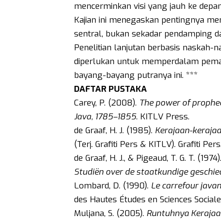
mencerminkan visi yang jauh ke depan
Kajian ini menegaskan pentingnya m
sentral, bukan sekadar pendamping da
Penelitian lanjutan berbasis naskah-
diperlukan untuk memperdalam pemah
bayang-bayang putranya ini. ***
DAFTAR PUSTAKA
Carey, P. (2008).
The power of prophec
Java, 1785–1855
. KITLV Press.
de Graaf, H. J. (1985).
Kerajaan-kerajaa
(Terj. Grafiti Pers & KITLV). Grafiti Pers
de Graaf, H. J., & Pigeaud, T. G. T. (1974)
Studiën over de staatkundige geschie
Lombard, D. (1990).
Le carrefour javan
des Hautes Études en Sciences Sociale
Muljana, S. (2005).
Runtuhnya Kerajaa