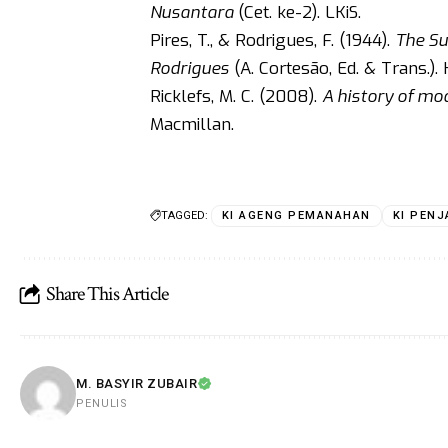
Nusantara
(Cet. ke-2). LKiS.
Pires, T., & Rodrigues, F. (1944).
The Su
Rodrigues
(A. Cortesão, Ed. & Trans.). 
Ricklefs, M. C. (2008).
A history of mod
Macmillan.
TAGGED:
KI AGENG PEMANAHAN
KI PENJ
Share This Article
M. BASYIR ZUBAIR
PENULIS