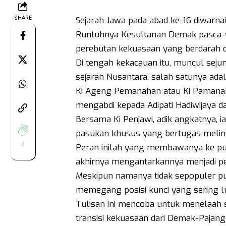
SHARE
Sejarah Jawa pada abad ke-16 diwarnai 
Runtuhnya Kesultanan Demak pasca-
perebutan kekuasaan yang berdarah di
Di tengah kekacauan itu, muncul sej
sejarah Nusantara, salah satunya ad
Ki Ageng Pemanahan atau Ki Pamanah
mengabdi kepada Adipati Hadiwijaya da
Bersama Ki Penjawi, adik angkatnya, 
pasukan khusus yang bertugas melind
0
Peran inilah yang membawanya ke pusa
akhirnya mengantarkannya menjadi pen
Meskipun namanya tidak sepopuler p
memegang posisi kunci yang sering lup
Tulisan ini mencoba untuk menelaah 
transisi kekuasaan dari Demak-Paja