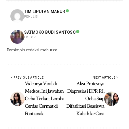
TIM LIPUTAN MABUR
PENULIS
SATMOKO BUDI SANTOSO
EDITOR
Pemimpin redaksi mabur.co
PREVIOUS ARTICLE
NEXT ARTICLE
Videonya Viral di
Aksi Protesnya
Medsos, Ini Jawaban
Diapresiasi DPR RI,
Ocha Terkait Lomba
Ocha Siap
Cerdas Cermat di
Difasilitasi Beasiswa
Pontianak
Kuliah ke Cina