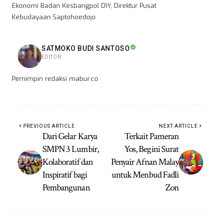
Ekonomi Badan Kesbangpol DIY, Direktur Pusat
Kebudayaan Saptohoedojo
SATMOKO BUDI SANTOSO
EDITOR
Pemimpin redaksi mabur.co
PREVIOUS ARTICLE
NEXT ARTICLE
Dari Gelar Karya
Terkait Pameran
SMPN 3 Lumbir,
Yos, Begini Surat
Kolaboratif dan
Penyair Afnan Malay
Inspiratif bagi
untuk Menbud Fadli
Pembangunan
Zon