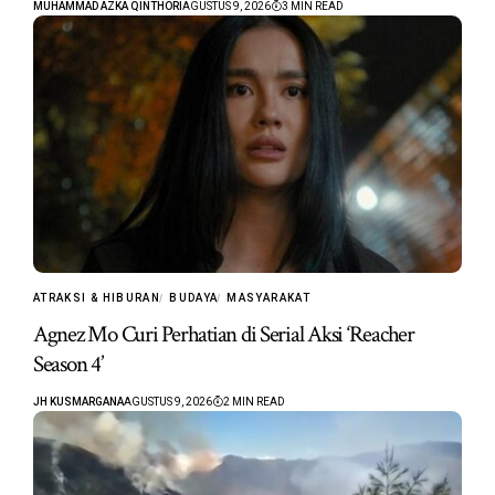
MUHAMMAD AZKA QINTHORI
AGUSTUS 9, 2026
3 MIN READ
ATRAKSI & HIBURAN
BUDAYA
MASYARAKAT
Agnez Mo Curi Perhatian di Serial Aksi ‘Reacher
Season 4’
JH KUSMARGANA
AGUSTUS 9, 2026
2 MIN READ