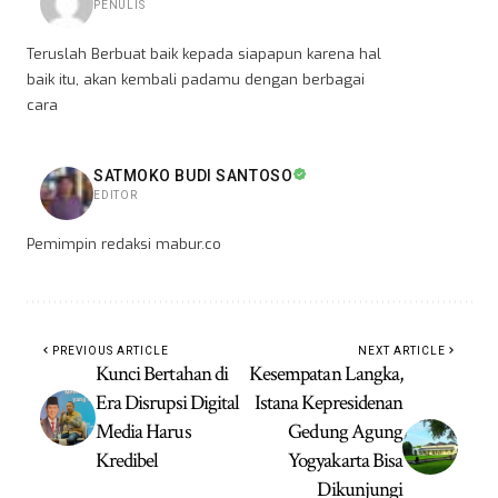
PENULIS
Teruslah Berbuat baik kepada siapapun karena hal
baik itu, akan kembali padamu dengan berbagai
cara
SATMOKO BUDI SANTOSO
EDITOR
Pemimpin redaksi mabur.co
PREVIOUS ARTICLE
NEXT ARTICLE
Kunci Bertahan di
Kesempatan Langka,
Era Disrupsi Digital
Istana Kepresidenan
Media Harus
Gedung Agung
Kredibel
Yogyakarta Bisa
Dikunjungi