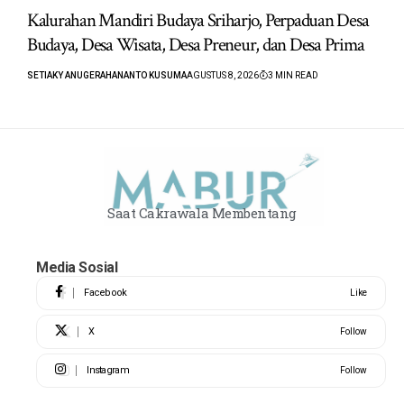
Kalurahan Mandiri Budaya Sriharjo, Perpaduan Desa
Budaya, Desa Wisata, Desa Preneur, dan Desa Prima
SETIAKY ANUGERAHANANTO KUSUMA
AGUSTUS 8, 2026
3 MIN READ
Saat Cakrawala Membentang
Media Sosial
Facebook
Like
X
Follow
Instagram
Follow