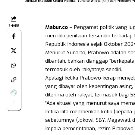
Direktur Eksekutif Charta Politika, Yunarto Wijaya (kiri) dan Presiden
SHARE
Mabur.co
– Pengamat politik yang juga
memiliki penilaian tersendiri terhada
Republik Indonesia sejak Oktober 2024
Menurut Yunarto, Prabowo adalah sos
dibantah, bahkan dianggap “berkepala ba
termasuk oleh rakyatnya sendiri.
Apalagi ketika Prabowo kerap menyebut
yang dibayar oleh kepentingan asing
diterima oleh rakyat, termasuk bagi 
0
“Ada situasi yang menurut saya mema
ketika kita memberikan kritik (kepada
sebelumnya (Jokowi, SBY, Megawati, d
kepala pemerintahan, rezim Prabowo in