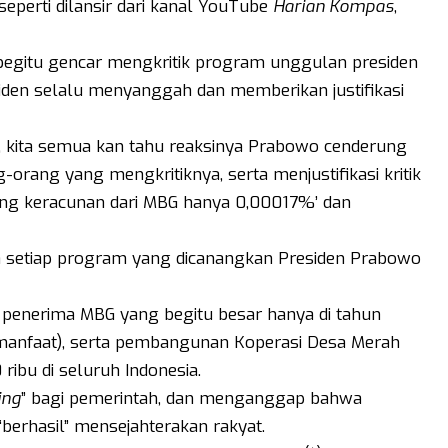
perti dilansir dari kanal YouTube
Harian Kompas
,
begitu gencar mengkritik program unggulan presiden
esiden selalu menyanggah dan memberikan justifikasi
ya, kita semua kan tahu reaksinya Prabowo cenderung
-orang yang mengkritiknya, serta menjustifikasi kritik
ng keracunan dari MBG hanya 0,00017%’ dan
wa setiap program yang dicanangkan Presiden Prabowo
penerima MBG yang begitu besar hanya di tahun
a manfaat), serta pembangunan Koperasi Desa Merah
ibu di seluruh Indonesia.
ing
” bagi pemerintah, dan menganggap bahwa
erhasil” mensejahterakan rakyat.