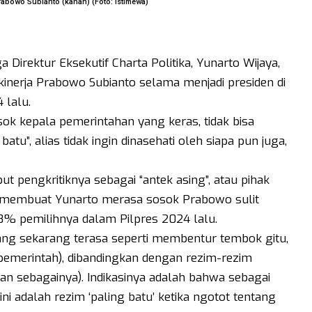
 Prabowo Subianto (kanan) (Foto: istimewa)
 Direktur Eksekutif Charta Politika, Yunarto Wijaya,
p kinerja Prabowo Subianto selama menjadi presiden di
 lalu.
ok kepala pemerintahan yang keras, tidak bisa
tu”, alias tidak ingin dinasehati oleh siapa pun juga,
 pengkritiknya sebagai “antek asing”, atau pihak
, membuat Yunarto merasa sosok Prabowo sulit
58% pemilihnya dalam Pilpres 2024 lalu.
ng sekarang terasa seperti membentur tembok gitu,
 pemerintah), dibandingkan dengan rezim-rezim
an sebagainya). Indikasinya adalah bahwa sebagai
i adalah rezim ‘paling batu’ ketika ngotot tentang