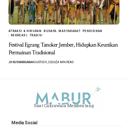
ATRAKSI & HIBURAN
BUDAYA
MASYARAKAT
PENDIDIKAN
REKREASI
TRADISI
Festival Egrang Tanoker Jember, Hidupkan Keunikan
Permainan Tradisional
JH KUSMARGANA
AGUSTUS 9, 2026
4 MIN READ
Saat Cakrawala Membentang
Media Sosial