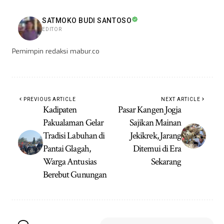
SATMOKO BUDI SANTOSO
EDITOR
Pemimpin redaksi mabur.co
PREVIOUS ARTICLE
NEXT ARTICLE
Kadipaten
Pasar Kangen Jogja
Pakualaman Gelar
Sajikan Mainan
Tradisi Labuhan di
Jekikrek, Jarang
Pantai Glagah,
Ditemui di Era
Warga Antusias
Sekarang
Berebut Gunungan