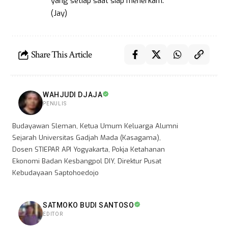
yang setiap saat siap menerkam.
(Jay)
Share This Article
WAHJUDI DJAJA
PENULIS
Budayawan Sleman, Ketua Umum Keluarga Alumni
Sejarah Universitas Gadjah Mada (Kasagama),
Dosen STIEPAR API Yogyakarta, Pokja Ketahanan
Ekonomi Badan Kesbangpol DIY, Direktur Pusat
Kebudayaan Saptohoedojo
SATMOKO BUDI SANTOSO
EDITOR