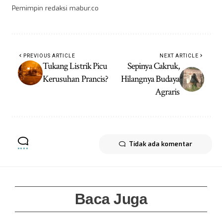
Pemimpin redaksi mabur.co
PREVIOUS ARTICLE
NEXT ARTICLE
Tukang Listrik Picu
Sepinya Cakruk,
Kerusuhan Prancis?
Hilangnya Budaya
Agraris
Tidak ada komentar
Baca Juga