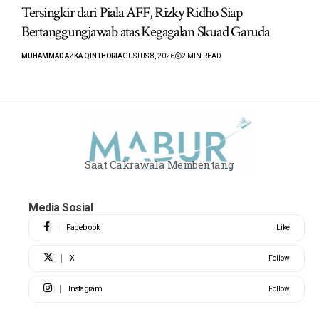
Tersingkir dari Piala AFF, Rizky Ridho Siap
Bertanggungjawab atas Kegagalan Skuad Garuda
MUHAMMAD AZKA QINTHORI
AGUSTUS 8, 2026
2 MIN READ
Saat Cakrawala Membentang
Media Sosial
Facebook
Like
X
Follow
Instagram
Follow