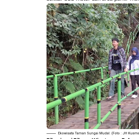
Ekowisata Taman Sungai Mudal. (Foto : JH Kusm