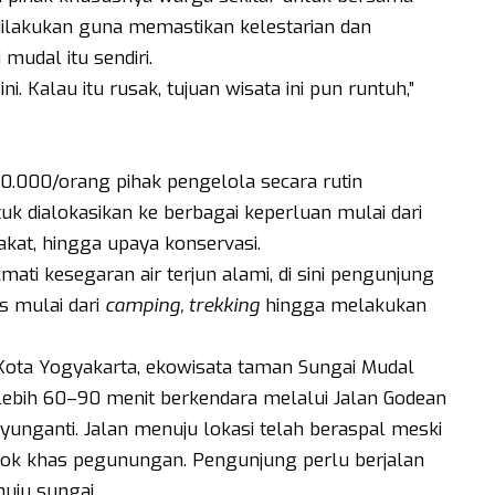
dilakukan guna memastikan kelestarian dan
 mudal itu sendiri.
sini. Kalau itu rusak, tujuan wisata ini pun runtuh,”
0.000/orang pihak pengelola secara rutin
k dialokasikan ke berbagai keperluan mulai dari
kat, hingga upaya konservasi.
ati kesegaran air terjun alami, di sini pengunjung
s mulai dari
camping, trekking
hingga melakukan
 Kota Yogyakarta, ekowisata taman Sungai Mudal
ebih 60–90 menit berkendara melalui Jalan Godean
unganti. Jalan menuju lokasi telah beraspal meski
lok khas pegunungan. Pengunjung perlu berjalan
nuju sungai.