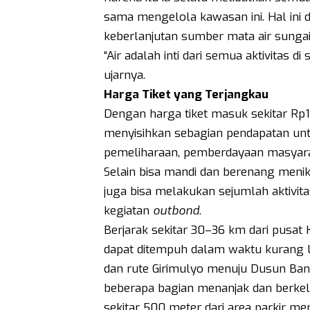
sama mengelola kawasan ini. Hal ini 
keberlanjutan sumber mata air sungai
“Air adalah inti dari semua aktivitas di 
ujarnya.
Harga Tiket yang Terjangkau
Dengan harga tiket masuk sekitar Rp1
menyisihkan sebagian pendapatan untu
pemeliharaan, pemberdayaan masyara
Selain bisa mandi dan berenang menikm
juga bisa melakukan sejumlah aktivita
kegiatan
outbond
.
Berjarak sekitar 30–36 km dari pusat
dapat ditempuh dalam waktu kurang l
dan rute Girimulyo menuju Dusun Bany
beberapa bagian menanjak dan berke
sekitar 500 meter dari area parkir me