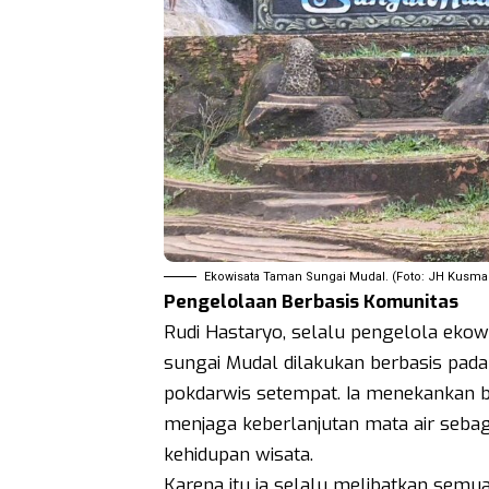
Ekowisata Taman Sungai Mudal. (Foto: JH Kusma
Pengelolaan Berbasis Komunitas
Rudi Hastaryo, selalu pengelola eko
sungai Mudal dilakukan berbasis pad
pokdarwis setempat. Ia menekankan b
menjaga keberlanjutan mata air seb
kehidupan wisata.
Karena itu ia selalu melibatkan semu