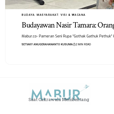
BUDAYA
MASYARAKAT
VISI & WACANA
Budayawan Nasir Tamara: Oran
Mabur.co- Pameran Seni Rupa “Gothak Gathuk Pethuk” k
SETIAKY ANUGERAHANANTO KUSUMA
2 MIN READ
Saat Cakrawala Membentang