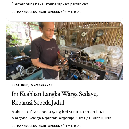
(Kemenhub) bakal menerapkan penarikan…
SETIAKY ANUGERAHANANTO KUSUMA
2 MIN READ
FEATURED
MASYARAKAT
Ini Keahlian Langka Warga Sedayu,
Reparasi Sepeda Jadul
Mabur.co- Era sepeda yang kini surut, tak membuat
Margono, warga Ngentak, Argorejo, Sedayu, Bantul, ikut…
SETIAKY ANUGERAHANANTO KUSUMA
4 MIN READ