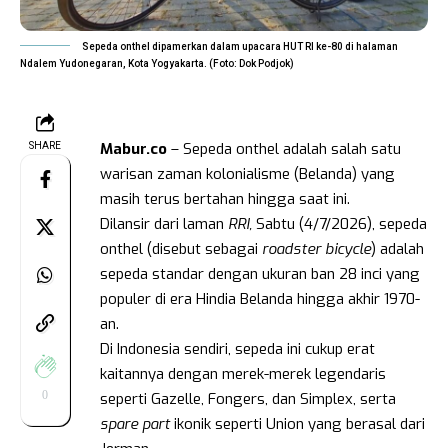
Sepeda onthel dipamerkan dalam upacara HUT RI ke-80 di halaman
Ndalem Yudonegaran, Kota Yogyakarta. (Foto: Dok Podjok)
Mabur.co
– Sepeda onthel adalah salah satu
SHARE
warisan zaman kolonialisme (Belanda) yang
masih terus bertahan hingga saat ini.
Dilansir dari laman
RRI,
Sabtu (4/7/2026), sepeda
onthel (disebut sebagai
roadster bicycle
) adalah
sepeda standar dengan ukuran ban 28 inci yang
populer di era Hindia Belanda hingga akhir 1970-
an.
Di Indonesia sendiri, sepeda ini cukup erat
kaitannya dengan merek-merek legendaris
0
seperti Gazelle, Fongers, dan Simplex, serta
spare part
ikonik seperti Union yang berasal dari