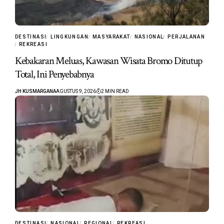
DESTINASI
LINGKUNGAN
MASYARAKAT
NASIONAL
PERJALANAN
REKREASI
Kebakaran Meluas, Kawasan Wisata Bromo Ditutup
Total, Ini Penyebabnya
JH KUSMARGANA
AGUSTUS 9, 2026
2 MIN READ
DESTINASI
NASIONAL
REGIONAL
REKREASI