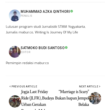
MUHAMMAD AZKA QINTHORI
PENULIS
Lulusan program studi Jurnalistik STMM Yogyakarta,
Jurnalis mabur.co, Writing Is Journey Of My Life
SATMOKO BUDI SANTOSO
EDITOR
Pemimpin redaksi mabur.co
PREVIOUS ARTICLE
NEXT ARTICLE
Jogja Last Friday
“Marriage is Scary”
Ride (JLFR), Budaya
Bukan Isapan Jempol
Urban Gerakan
Belaka