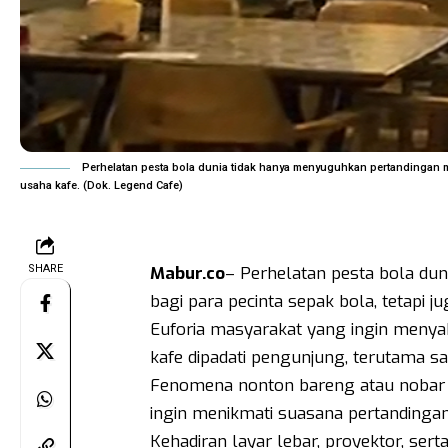
Perhelatan pesta bola dunia tidak hanya menyuguhkan pertandingan me
usaha kafe. (Dok. Legend Cafe)
SHARE
Mabur.co
– Perhelatan pesta bola du
bagi para pecinta sepak bola, tetapi 
Euforia masyarakat yang ingin meny
kafe dipadati pengunjung, terutama s
Fenomena nonton bareng atau nobar me
ingin menikmati suasana pertandingan
Kehadiran layar lebar, proyektor, s