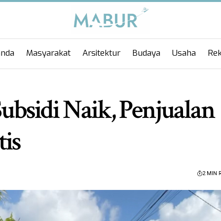
anda
Masyarakat
Arsitektur
Budaya
Usaha
Rek
bsidi Naik, Penjualan
is
2 MIN 