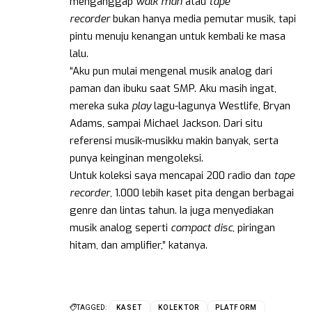
menganggap
walk man
atau
tape
recorder
bukan hanya media pemutar musik, tapi
pintu menuju kenangan untuk kembali ke masa
lalu.
“Aku pun mulai mengenal musik analog dari
paman dan ibuku saat SMP. Aku masih ingat,
mereka suka
play
lagu-lagunya Westlife, Bryan
Adams, sampai Michael Jackson. Dari situ
referensi musik-musikku makin banyak, serta
punya keinginan mengoleksi.
Untuk koleksi saya mencapai 200 radio dan
tape
recorder
, 1.000 lebih kaset pita dengan berbagai
genre dan lintas tahun. Ia juga menyediakan
musik analog seperti
compact disc
, piringan
hitam, dan amplifier,” katanya.
TAGGED:
KASET
KOLEKTOR
PLATFORM