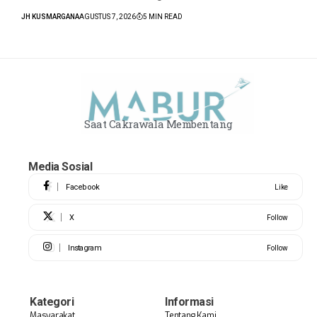
JH KUSMARGANA
AGUSTUS 7, 2026
5 MIN READ
Saat Cakrawala Membentang
Media Sosial
Facebook
Like
X
Follow
Instagram
Follow
Kategori
Informasi
Masyarakat
Tentang Kami