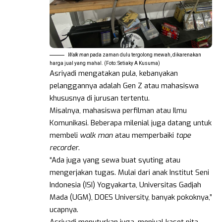
Walk man
pada zaman dulu tergolong mewah, dikarenakan
harga jual yang mahal. (Foto: Setiaky A Kusuma)
Asriyadi mengatakan pula, kebanyakan
pelanggannya adalah Gen Z atau mahasiswa
khususnya di jurusan tertentu.
Misalnya, mahasiswa perfilman atau Ilmu
Komunikasi. Beberapa milenial juga datang untuk
membeli
walk man
atau memperbaiki
tape
recorder
.
“Ada juga yang sewa buat syuting atau
mengerjakan tugas. Mulai dari anak Institut Seni
Indonesia (ISI) Yogyakarta, Universitas Gadjah
Mada (UGM), DOES University, banyak pokoknya,”
ucapnya.