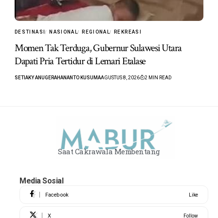
DESTINASI
NASIONAL
REGIONAL
REKREASI
Momen Tak Terduga, Gubernur Sulawesi Utara
Dapati Pria Tertidur di Lemari Etalase
SETIAKY ANUGERAHANANTO KUSUMA
AGUSTUS 8, 2026
2 MIN READ
Saat Cakrawala Membentang
Media Sosial
Facebook
Like
X
Follow