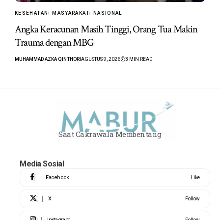
KESEHATAN
MASYARAKAT
NASIONAL
Angka Keracunan Masih Tinggi, Orang Tua Makin
Trauma dengan MBG
MUHAMMAD AZKA QINTHORI
AGUSTUS 9, 2026
3 MIN READ
Saat Cakrawala Membentang
Media Sosial
Facebook
Like
X
Follow
Instagram
Follow