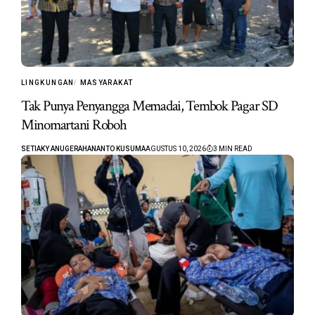
LINGKUNGAN
MASYARAKAT
Tak Punya Penyangga Memadai, Tembok Pagar SD
Minomartani Roboh
SETIAKY ANUGERAHANANTO KUSUMA
AGUSTUS 10, 2026
3 MIN READ