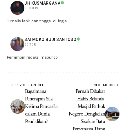
JH KUSMARGANA
PENULIS
Jurnalis lahir dan tinggal di Jogja
SATMOKO BUDI SANTOSO
EDITOR
Pemimpin redaksi mabur.co
PREVIOUS ARTICLE
NEXT ARTICLE
Bagaimana
Pernah Dibakar
Penerapan Sila
Habis Belanda,
Kelima Pancasila
Masjid Pathok
dalam Dunia
Negoro Dongkelan
Pendidikan?
Sisakan Batu
Penyangga Tiang