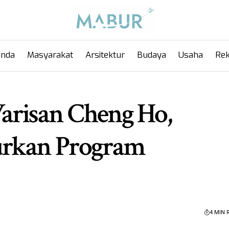
anda
Masyarakat
Arsitektur
Budaya
Usaha
Rek
risan Cheng Ho,
urkan Program
4 MIN 