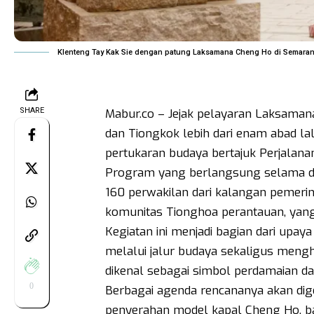
Klenteng Tay Kak Sie dengan patung Laksamana Cheng Ho di Semarang
SHARE
Mabur.co – Jejak pelayaran Laksama
dan Tiongkok lebih dari enam abad l
pertukaran budaya bertajuk Perjalana
Program yang berlangsung selama dua
160 perwakilan dari kalangan pemerin
komunitas Tionghoa perantauan, yang 
Kegiatan ini menjadi bagian dari up
melalui jalur budaya sekaligus men
dikenal sebagai simbol perdamaian d
0
Berbagai agenda rencananya akan digel
penyerahan model kapal Cheng Ho, baz