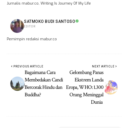
Jurnalis mabur.co, Writing Is Journey Of My Life
SATMOKO BUDI SANTOSO
EDITOR
Pemimpin redaksi mabur.co
PREVIOUS ARTICLE
NEXT ARTICLE
Bagaimana Cara
Gelombang Panas
Membedakan Candi
Ekstrem Landa
Bercorak Hindu dan
Eropa, WHO: 1.300
Buddha?
Orang Meninggal
Dunia