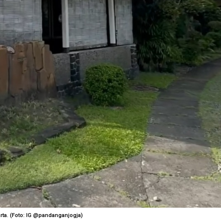
arta. (Foto: IG @pandanganjogja)