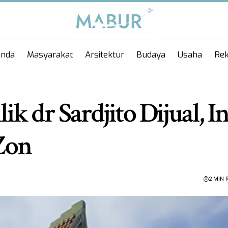
anda
Masyarakat
Arsitektur
Budaya
Usaha
Rek
 dr Sardjito Dijual, In
 Zon
2 MIN 