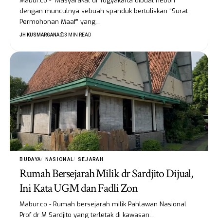
Mabur.co - Masyarakat di Yogyakarta dibuat heboh
dengan munculnya sebuah spanduk bertuliskan “Surat
Permohonan Maaf” yang…
JH KUSMARGANA
3 MIN READ
BUDAYA
NASIONAL
SEJARAH
Rumah Bersejarah Milik dr Sardjito Dijual,
Ini Kata UGM dan Fadli Zon
Mabur.co - Rumah bersejarah milik Pahlawan Nasional
Prof dr M Sardjito yang terletak di kawasan…