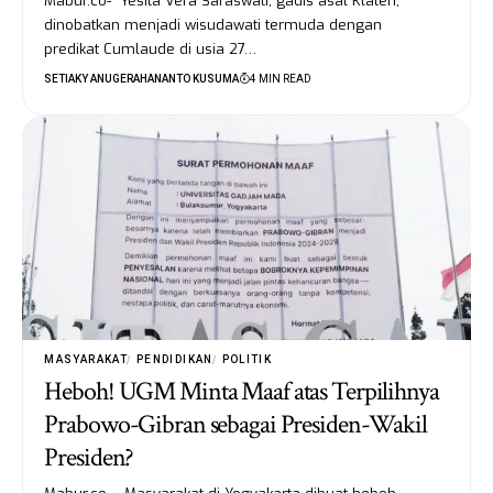
Mabur.co- Yesita Vera Saraswati, gadis asal Klaten,
dinobatkan menjadi wisudawati termuda dengan
predikat Cumlaude di usia 27…
SETIAKY ANUGERAHANANTO KUSUMA
4 MIN READ
MASYARAKAT
PENDIDIKAN
POLITIK
Heboh! UGM Minta Maaf atas Terpilihnya
Prabowo-Gibran sebagai Presiden-Wakil
Presiden?