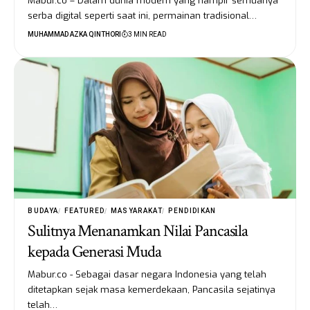
Mabur.co – Dalam dunia modern yang hampir semuanya
serba digital seperti saat ini, permainan tradisional…
MUHAMMAD AZKA QINTHORI
3 MIN READ
BUDAYA
FEATURED
MASYARAKAT
PENDIDIKAN
Sulitnya Menanamkan Nilai Pancasila
kepada Generasi Muda
Mabur.co - Sebagai dasar negara Indonesia yang telah
ditetapkan sejak masa kemerdekaan, Pancasila sejatinya
telah…