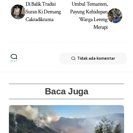
Di Balik Tradisi
Umbul Temanten,
Suran Ki Demang
Payung Kehidupan
Cakradikrama
Warga Lereng
Merapi
Tidak ada komentar
Baca Juga