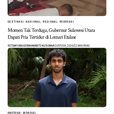
DESTINASI
NASIONAL
REGIONAL
REKREASI
Momen Tak Terduga, Gubernur Sulawesi Utara
Dapati Pria Tertidur di Lemari Etalase
SETIAKY ANUGERAHANANTO KUSUMA
AGUSTUS 8, 2026
2 MIN READ
AMERIKA
MONDIAL