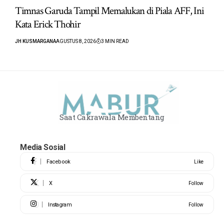
Timnas Garuda Tampil Memalukan di Piala AFF, Ini
Kata Erick Thohir
JH KUSMARGANA
AGUSTUS 8, 2026
3 MIN READ
Saat Cakrawala Membentang
Media Sosial
Facebook
Like
X
Follow
Instagram
Follow