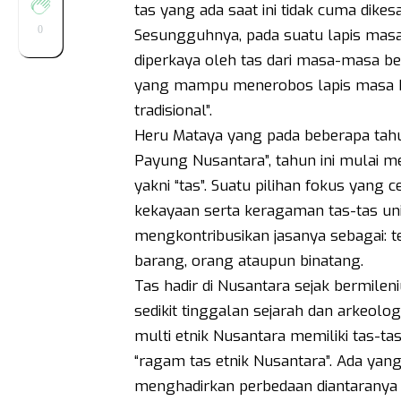
tas yang ada saat ini tidak cuma dike
0
Sesungguhnya, pada suatu lapis masa 
diperkaya oleh tas dari masa-masa be
yang mampu menerobos lapis masa ber
tradisional”.
Heru Mataya yang pada beberapa tah
Payung Nusantara”, tahun ini mulai 
yakni “tas”. Suatu pilihan fokus yang c
kekayaan serta keragaman tas-tas unik
mengkontribusikan jasanya sebagai:
barang, orang ataupun binatang.
Tas hadir di Nusantara sejak bermilen
sedikit tinggalan sejarah dan arkeolog
multi etnik Nusantara memiliki tas-ta
“ragam tas etnik Nusantara”. Ada ya
menghadirkan perbedaan diantaranya 