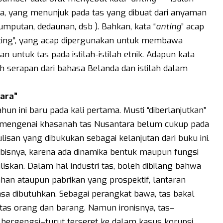
a, yang menunjuk pada tas yang dibuat dari anyaman
mputan, dedaunan, dsb ). Bahkan, kata “
anting
” acap
anting”, yang acap dipergunakan untuk membawa
 untuk tas pada istilah-istilah etnik. Adapun kata
lah serapan dari bahasa Belanda dan istilah dalam
ara”
hun ini baru pada kali pertama. Musti “diberlanjutkan”
si mengenai khasanah tas Nusantara belum cukup pada
tulisan yang dibukukan sebagai kelanjutan dari buku ini.
habisnya, karena ada dinamika bentuk maupun fungsi
liskan. Dalam hal industri tas, boleh dibilang bahwa
an ataupun pabrikan yang prospektif, lantaran
sa dibutuhkan. Sebagai perangkat bawa, tas bakal
tas orang dan barang. Namun ironisnya, tas–
ergengsi–turut terseret ke dalam kasus korupsi