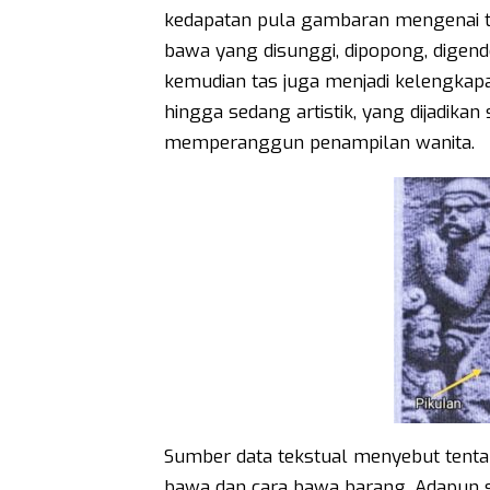
kedapatan pula gambaran mengenai ta
bawa yang disunggi, dipopong, digendo
kemudian tas juga menjadi kelengkap
hingga sedang artistik, yang dijadik
memperanggun penampilan wanita.
Sumber data tekstual menyebut tent
bawa dan cara bawa barang. Adapun s