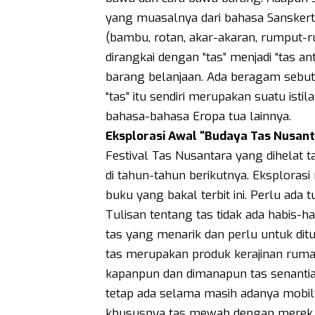
yang muasalnya dari bahasa Sanskert
(bambu, rotan, akar-akaran, rumput-ru
dirangkai dengan “tas” menjadi “tas 
barang belanjaan. Ada beragam sebutan
“tas” itu sendiri merupakan suatu isti
bahasa-bahasa Eropa tua lainnya.
Eksplorasi Awal “Budaya Tas Nusant
Festival Tas Nusantara yang dihelat ta
di tahun-tahun berikutnya. Eksplora
buku yang bakal terbit ini. Perlu ada 
Tulisan tentang tas tidak ada habis-
tas yang menarik dan perlu untuk ditu
tas merupakan produk kerajinan rumah
kapanpun dan dimanapun tas senantia
tetap ada selama masih adanya mobil
khususnya tas mewah dengan merek b