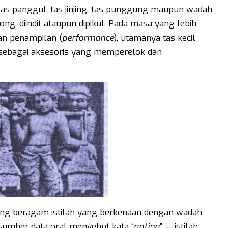
s panggul, tas jinjing, tas punggung maupun wadah
ng, diindit ataupun dipikul. Pada masa yang lebih
an penampilan (
performance
), utamanya tas kecil
an sebagai aksesoris yang memperelok dan
ang beragam istilah yang berkenaan dengan wadah
umber data oral menyebut kata “
anting
” — istilah