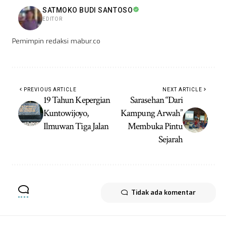
SATMOKO BUDI SANTOSO
EDITOR
Pemimpin redaksi mabur.co
PREVIOUS ARTICLE
NEXT ARTICLE
19 Tahun Kepergian
Sarasehan “Dari
Kuntowijoyo,
Kampung Arwah”
Ilmuwan Tiga Jalan
Membuka Pintu
Sejarah
Tidak ada komentar