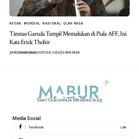
ASEAN
MONDIAL
NASIONAL
OLAH RAGA
Timnas Garuda Tampil Memalukan di Piala AFF, Ini
Kata Erick Thohir
JH KUSMARGANA
AGUSTUS 8, 2026
3 MIN READ
Saat Cakrawala Membentang
Media Sosial
Facebook
Like