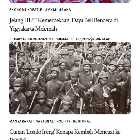
EKONOMI KREATIF
UMKM
USAHA
Jelang HUT Kemerdekaan, Daya Beli Bendera di
Yogyakarta Melemah
SETIAKY ANUGERAHANANTO KUSUMA
AGUSTUS 7, 2026
4 MIN READ
MASYARAKAT
NASIONAL
POLITIK
REGIONAL
Cuitan ‘Londo Ireng’ Kenapa Kembali Mencuat ke