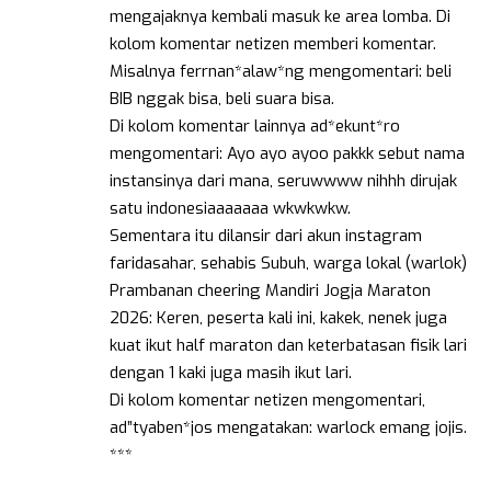
mengajaknya kembali masuk ke area lomba. Di
kolom komentar netizen memberi komentar.
Misalnya ferrnan*alaw*ng mengomentari: beli
BIB nggak bisa, beli suara bisa.
Di kolom komentar lainnya ad*ekunt*ro
mengomentari: Ayo ayo ayoo pakkk sebut nama
instansinya dari mana, seruwwww nihhh dirujak
satu indonesiaaaaaaa wkwkwkw.
Sementara itu dilansir dari akun instagram
faridasahar, sehabis Subuh, warga lokal (warlok)
Prambanan cheering Mandiri Jogja Maraton
2026: Keren, peserta kali ini, kakek, nenek juga
kuat ikut half maraton dan keterbatasan fisik lari
dengan 1 kaki juga masih ikut lari.
Di kolom komentar netizen mengomentari,
ad”tyaben*jos mengatakan: warlock emang jojis.
***