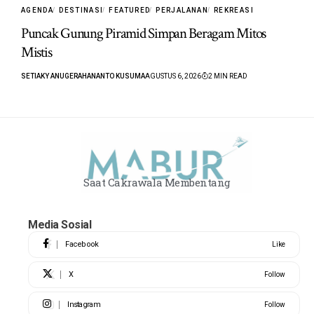
AGENDA
DESTINASI
FEATURED
PERJALANAN
REKREASI
Puncak Gunung Piramid Simpan Beragam Mitos
Mistis
SETIAKY ANUGERAHANANTO KUSUMA
AGUSTUS 6, 2026
2 MIN READ
Saat Cakrawala Membentang
Media Sosial
Facebook
Like
X
Follow
Instagram
Follow