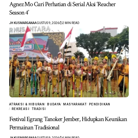
Agnez Mo Curi Perhatian di Serial Aksi ‘Reacher
Season 4’
JH KUSMARGANA
AGUSTUS 9, 2026
2 MIN READ
ATRAKSI & HIBURAN
BUDAYA
MASYARAKAT
PENDIDIKAN
REKREASI
TRADISI
Festival Egrang Tanoker Jember, Hidupkan Keunikan
Permainan Tradisional
JH KUSMARGANA
AGUSTUS 9, 2026
4 MIN READ