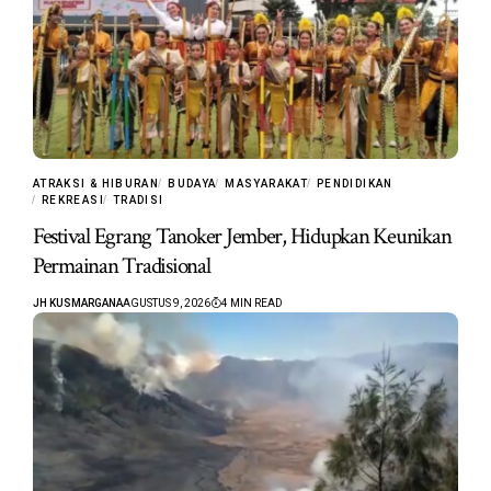
ATRAKSI & HIBURAN
BUDAYA
MASYARAKAT
PENDIDIKAN
REKREASI
TRADISI
Festival Egrang Tanoker Jember, Hidupkan Keunikan
Permainan Tradisional
JH KUSMARGANA
AGUSTUS 9, 2026
4 MIN READ