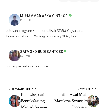
MUHAMMAD AZKA QINTHORI
PENULIS
Lulusan program studi Jurnalistik STMM Yogyakarta,
Jurnalis mabur.co, Writing Is Journey Of My Life
SATMOKO BUDI SANTOSO
EDITOR
Pemimpin redaksi mabur.co
PREVIOUS ARTICLE
NEXT ARTICLE
Kain Ulos, dari
Inilah Awal Mula
Bentuk Sarung
Masuknya Sarung ke
Menjadi Suvenir
Indonesia