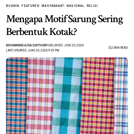
BUDAYA
FEATURED
MASYARAKAT
NASIONAL
RELIGI
Mengapa Motif Sarung Sering
Berbentuk Kotak?
MUHAMMAD AZKA QINTHORI
PUBLISHED: JUNI 20, 2026
2 MIN READ
LAST UPDATED: JUNI 20, 2026 9:29 PM