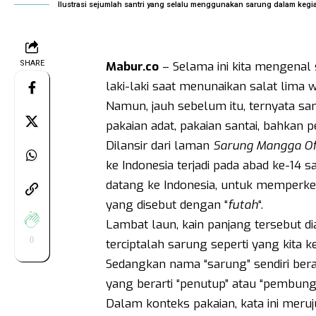
Ilustrasi sejumlah santri yang selalu menggunakan sarung dalam kegiat
SHARE
Mabur.co
– Selama ini kita mengenal
laki-laki saat menunaikan salat lima w
Namun, jauh sebelum itu, ternyata sar
pakaian adat, pakaian santai, bahkan p
Dilansir dari laman
Sarung Mangga Off
ke Indonesia terjadi pada abad ke-14
datang ke Indonesia, untuk memperke
yang disebut dengan “
futah
“.
Lambat laun, kain panjang tersebut di
0
terciptalah sarung seperti yang kita ke
Sedangkan nama “sarung” sendiri bera
yang berarti “penutup” atau “pembung
Dalam konteks pakaian, kata ini meru