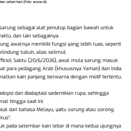
an sehari-hari (Foto: aruna.id)
 sarung sebagai alat penutup bagian bawah untuk
aktu, dan lain sebagainya.
ung awalnya memiliki fungsi yang lebih luas, seperti
elindung tubuh, alias selimut.
icial
, Sabtu (20/6/2026), awal mula sarung masuk
 saat para pedagang Arab (khususnya Yaman) dan India
nalkan kain panjang berwarna dengan motif tertentu,
adopsi dan diadaptasi sedemikian rupa, sehingga
nal hingga saat ini.
sal dari bahasa Melayu, yaitu
sarung
atau
sarong
,
kus”.
juk pada selembar kain lebar di mana kedua ujungnya